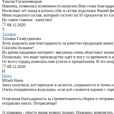
Таисия Глухонемецкая
Наконец, появилась возможность написать Вам слова благодар
Несколько лет назад я купила себе и сестре водолазки Вашей 
Меня подкупил состав, который состоит на 95 процентов из хл
Но самое главное - качество!
08.12.2020
Т
Татьяна
Татьяна Галяутдинова
Хочу выразить вам благодарность за качество продукции вашего
Спасибо большое!
Во время пандемии интернет- магазины очень облегчают жизнь
Похвально, что ваше производство идёт в ногу со временем и 
От всего сердца пожелать вам успеха и процветания. В это неп
08.12.2020
Н
Нина
Штыб Нина
Заказ получила, всё приехало в целости, сохранности и точно 
Очень понравились водолазки, если всё сложится хорошо с тор
Отдельная благодарность за стремительность сборки и отправки 
отправлял никто. Потрясающе!
А упаковка - просто выше всяких похвал. Надежно, компактно,