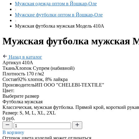
Мужская одежда оптом в Йошкар-Оле
Мужские футболки оптом в Йошкар-Оле
Мужская футболка мужская Модель 410А
Мужская футболка мужская М
Назад в каталог
Артикул
410А
Ткань
Хлопок Супрем (набивной)
Плотность
170 г/м2
Состав
92% хлопок, 8% лайкра
Производитель
ИП ООО "CHELEBI-TEXTILE"
Цвет:
Выберите размер
Футболка мужская
Классическая, мужская футболка. Прямой крой, короткий рука
Размер: S, M, L, XL, 2XL
0 руб.
В корзину
Оттенок цвета изделий может отличаться