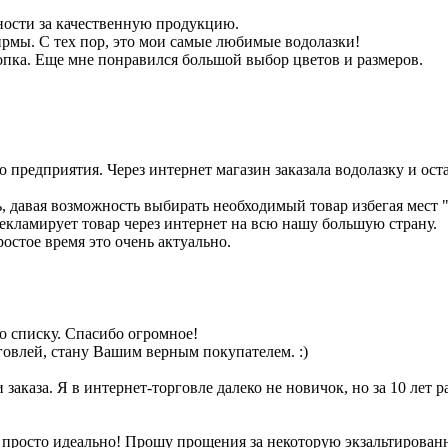
ности за качественную продукцию.
фирмы. С тех пор, это мои самые любимые водолазки!
опка. Еще мне понравился большой выбор цветов и размеров.
 предприятия. Через интернет магазин заказала водолазку и оста
, давая возможность выбирать необходимый товар избегая мест 
рекламирует товар через интернет на всю нашу большую страну.
ростое время это очень актуально.
по списку. Спасибо огромное!
говлей, стану Вашим верным покупателем. :)
заказа. Я в интернет-торговле далеко не новичок, но за 10 лет р
 просто идеально! Прошу прощения за некоторую экзальтированно