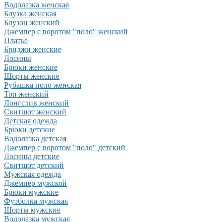
Водолазка женская
Блузка женская
Блузон женский
Джемпер с воротом "поло" женский
Платье
Бриджи женские
Лосины
Брюки женские
Шорты женские
Рубашка поло женская
Топ женский
Лонгслив женский
Свитшот женский
Детская одежда
Брюки детские
Водолазка детская
Джемпер с воротом "поло" детский
Лосины детские
Свитшот детский
Мужская одежда
Джемпер мужской
Брюки мужские
Футболка мужская
Шорты мужские
Водолазка мужская