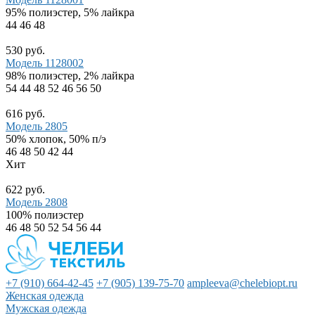
95% полиэстер, 5% лайкра
44
46
48
530 руб.
Модель 1128002
98% полиэстер, 2% лайкра
54
44
48
52
46
56
50
616 руб.
Модель 2805
50% хлопок, 50% п/э
46
48
50
42
44
Хит
622 руб.
Модель 2808
100% полиэстер
46
48
50
52
54
56
44
+7 (910) 664-42-45
+7 (905) 139-75-70
ampleeva@chelebiopt.ru
Женская одежда
Мужская одежда