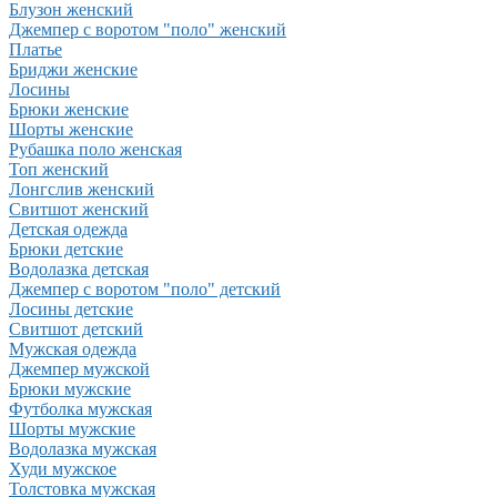
Блузон женский
Джемпер с воротом "поло" женский
Платье
Бриджи женские
Лосины
Брюки женские
Шорты женские
Рубашка поло женская
Топ женский
Лонгслив женский
Свитшот женский
Детская одежда
Брюки детские
Водолазка детская
Джемпер с воротом "поло" детский
Лосины детские
Свитшот детский
Мужская одежда
Джемпер мужской
Брюки мужские
Футболка мужская
Шорты мужские
Водолазка мужская
Худи мужское
Толстовка мужская