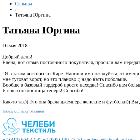
Отзывы
Татьяна Юргина
Татьяна Юргина
16 мая 2018
Добрый день!
Елена, вот отзыв постоянного покупателя, просили вам передать
"Я в таком восторге от Каре. Напиши им пожалуйста, от имени 
мне туговат ворот, но это планово :) надо взять побольше.
Вообще в базовый гардероб просто находка! Спасибо вам боль
Я ваша поклонница теперь! Спасибо!"
Как-то так)) Это она брала джемпера женские и футболки)) Вы
Назад к списку отзывов
+7 (910) 664-42-45
+7 (905) 139-75-70
ampleeva@chelebiopt.ru