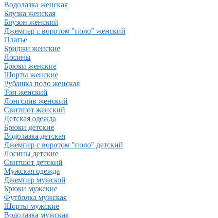
Водолазка женская
Блузка женская
Блузон женский
Джемпер с воротом "поло" женский
Платье
Бриджи женские
Лосины
Брюки женские
Шорты женские
Рубашка поло женская
Топ женский
Лонгслив женский
Свитшот женский
Детская одежда
Брюки детские
Водолазка детская
Джемпер с воротом "поло" детский
Лосины детские
Свитшот детский
Мужская одежда
Джемпер мужской
Брюки мужские
Футболка мужская
Шорты мужские
Водолазка мужская