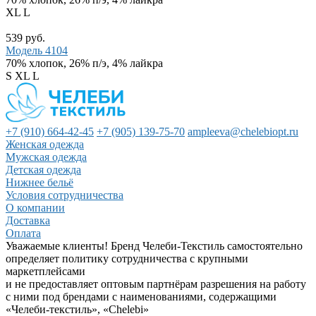
XL
L
539 руб.
Модель 4104
70% хлопок, 26% п/э, 4% лайкра
S
XL
L
+7 (910) 664-42-45
+7 (905) 139-75-70
ampleeva@chelebiopt.ru
Женская одежда
Мужская одежда
Детская одежда
Нижнее бельё
Условия сотрудничества
О компании
Доставка
Оплата
Уважаемые клиенты! Бренд Челеби-Текстиль самостоятельно
определяет политику сотрудничества с крупными
маркетплейсами
и не предоставляет оптовым партнёрам разрешения на работу
с ними под брендами с наименованиями, содержащими
«Челеби-текстиль», «Chelebi»