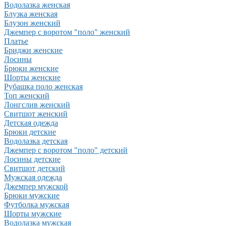
Водолазка женская
Блузка женская
Блузон женский
Джемпер с воротом "поло" женский
Платье
Бриджи женские
Лосины
Брюки женские
Шорты женские
Рубашка поло женская
Топ женский
Лонгслив женский
Свитшот женский
Детская одежда
Брюки детские
Водолазка детская
Джемпер с воротом "поло" детский
Лосины детские
Свитшот детский
Мужская одежда
Джемпер мужской
Брюки мужские
Футболка мужская
Шорты мужские
Водолазка мужская