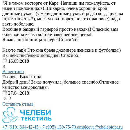
"Я в таком восторге от Каре. Напиши им пожалуйста, от
имени поклонников! Шикарно, очень хороший крой -
длинные рукава (у меня длинные руки, и редко когда рукава
ниже запястья!!), мне туговат ворот, но это планово :) надо
взять побольше.
Вообще в базовый гардероб просто находка! Спасибо вам
большое за качество и не завышенные цены!
Я ваша поклонница теперь! Спасибо!"
Как-то так)) Это она брала джемпера женские и футболки))
Вы действительно молодцы! Спасибо!
16.05.2018
В
Валентина
Егорова Валентина
Добрый день! Заказ получила, большое спасибо.Отличное
качество,все довольны.
27.04.2018
Оставить отзыв
+7 (910) 664-42-45
+7 (905) 139-75-70
ampleeva@chelebiopt.ru