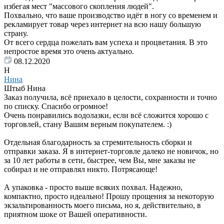
избегая мест "массового скопления людей".
Похвально, что ваше производство идёт в ногу со временем и
рекламирует товар через интернет на всю нашу большую
страну.
От всего сердца пожелать вам успеха и процветания. В это
непростое время это очень актуально.
08.12.2020
Н
Нина
Штыб Нина
Заказ получила, всё приехало в целости, сохранности и точно
по списку. Спасибо огромное!
Очень понравились водолазки, если всё сложится хорошо с
торговлей, стану Вашим верным покупателем. :)
Отдельная благодарность за стремительность сборки и
отправки заказа. Я в интернет-торговле далеко не новичок, но
за 10 лет работы в сети, быстрее, чем Вы, мне заказы не
собирал и не отправлял никто. Потрясающе!
А упаковка - просто выше всяких похвал. Надежно,
компактно, просто идеально! Прошу прощения за некоторую
экзальтированность моего письма, но я, действительно, в
приятном шоке от Вашей оперативности.