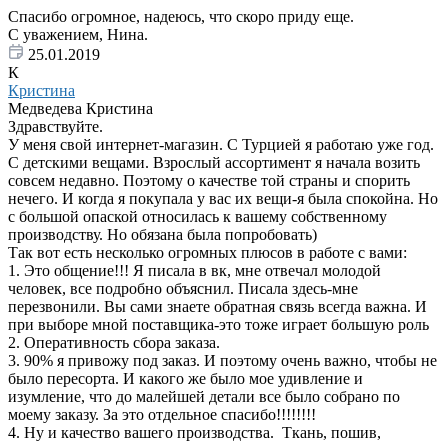
Спасибо огромное, надеюсь, что скоро приду еще.
С уважением, Нина.
25.01.2019
К
Кристина
Медведева Кристина
Здравствуйте.
У меня свой интернет-магазин. С Турцией я работаю уже год.
С детскими вещами. Взрослый ассортимент я начала возить
совсем недавно. Поэтому о качестве той страны и спорить
нечего. И когда я покупала у вас их вещи-я была спокойна. Но
с большой опаской относилась к вашему собственному
производству. Но обязана была попробовать)
Так вот есть несколько огромных плюсов в работе с вами:
1. Это общение!!! Я писала в вк, мне отвечал молодой
человек, все подробно объяснил. Писала здесь-мне
перезвонили. Вы сами знаете обратная связь всегда важна. И
при выборе мной поставщика-это тоже играет большую роль
2. Оперативность сбора заказа.
3. 90% я привожу под заказ. И поэтому очень важно, чтобы не
было пересорта. И какого же было мое удивление и
изумление, что до малейшей детали все было собрано по
моему заказу. За это отдельное спасибо!!!!!!!!
4. Ну и качество вашего производства. Ткань, пошив,