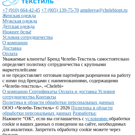
+7 (910) 664-42-45
+7 (905) 139-75-70
ampleeva@chelebiopt.ru
Женская одежда
Мужская одежда
Детская одежда
Нижнее бельё
Условия сотрудничества
О компании
Доставка
Оплата
Уважаемые клиенты! Бренд Челеби-Текстиль самостоятельно
определяет политику сотрудничества с крупными
маркетплейсами
и не предоставляет оптовым партнёрам разрешения на работу
с ними под брендами с наименованиями, содержащими
«Челеби-текстиль», «Chelebi»
О компании
Сертификаты
Оплата и доставка
Условия
сотрудничества
Контакты
Политика в области обработки персональных данных
ООО «Челеби-Текстиль» © 2026
Политика в области
обработки персональных данных
Разработка:
Нажмите “ОК”, если вы соглашаетесь с
условиями
обработки
cookie и ваших данных о поведении на сайте, необходимых
для аналитики. Запретить обработку cookie можете через
браузер