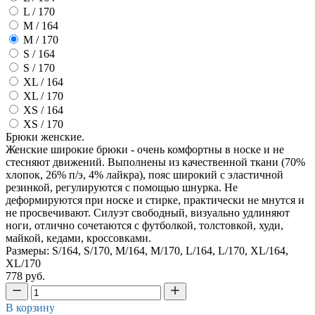
L / 170
M / 164
M / 170
S / 164
S / 170
XL / 164
XL / 170
XS / 164
XS / 170
Брюки женские.
Женские широкие брюки - очень комфортны в носке и не
стесняют движений. Выполнены из качественной ткани (70%
хлопок, 26% п/э, 4% лайкра), пояс широкий с эластичной
резинкой, регулируются с помощью шнурка. Не
деформируются при носке и стирке, практически не мнутся и
не просвечивают. Силуэт свободный, визуально удлиняют
ноги, отлично сочетаются с футболкой, толстовкой, худи,
майкой, кедами, кроссовками.
Размеры: S/164, S/170, M/164, M/170, L/164, L/170, XL/164,
XL/170
778 руб.
В корзину