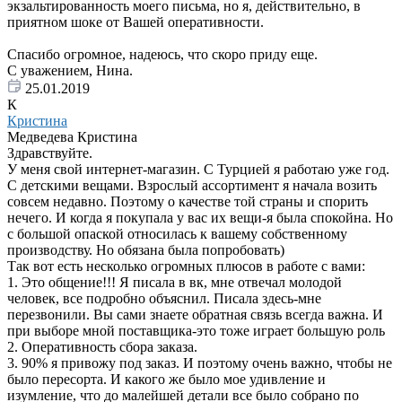
экзальтированность моего письма, но я, действительно, в
приятном шоке от Вашей оперативности.
Спасибо огромное, надеюсь, что скоро приду еще.
С уважением, Нина.
25.01.2019
К
Кристина
Медведева Кристина
Здравствуйте.
У меня свой интернет-магазин. С Турцией я работаю уже год.
С детскими вещами. Взрослый ассортимент я начала возить
совсем недавно. Поэтому о качестве той страны и спорить
нечего. И когда я покупала у вас их вещи-я была спокойна. Но
с большой опаской относилась к вашему собственному
производству. Но обязана была попробовать)
Так вот есть несколько огромных плюсов в работе с вами:
1. Это общение!!! Я писала в вк, мне отвечал молодой
человек, все подробно объяснил. Писала здесь-мне
перезвонили. Вы сами знаете обратная связь всегда важна. И
при выборе мной поставщика-это тоже играет большую роль
2. Оперативность сбора заказа.
3. 90% я привожу под заказ. И поэтому очень важно, чтобы не
было пересорта. И какого же было мое удивление и
изумление, что до малейшей детали все было собрано по