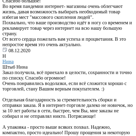
Спасибо большое!
Во время пандемии интернет- магазины очень облегчают
жизнь, давая возможность выбирать необходимый товар
избегая мест "массового скопления людей".
Похвально, что ваше производство идёт в ногу со временем и
рекламирует товар через интернет на всю нашу большую
страну.
От всего сердца пожелать вам успеха и процветания. В это
непростое время это очень актуально.
08.12.2020
Н
Нина
Штыб Нина
Заказ получила, всё приехало в целости, сохранности и точно
по списку. Спасибо огромное!
Очень понравились водолазки, если всё сложится хорошо с
торговлей, стану Вашим верным покупателем. :)
Отдельная благодарность за стремительность сборки и
отправки заказа. Я в интернет-торговле далеко не новичок, но
за 10 лет работы в сети, быстрее, чем Вы, мне заказы не
собирал и не отправлял никто. Потрясающе!
А упаковка - просто выше всяких похвал. Надежно,
компактно, просто идеально! Прошу прощения за некоторую