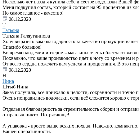
Несколько лет назад я купила себе и сестре водолазки Вашей 
Меня подкупил состав, который состоит на 95 процентов из хл
Но самое главное - качество!
08.12.2020
Т
Татьяна
Татьяна Галяутдинова
Хочу выразить вам благодарность за качество продукции вашего
Спасибо большое!
Во время пандемии интернет- магазины очень облегчают жизнь
Похвально, что ваше производство идёт в ногу со временем и 
От всего сердца пожелать вам успеха и процветания. В это неп
08.12.2020
Н
Нина
Штыб Нина
Заказ получила, всё приехало в целости, сохранности и точно 
Очень понравились водолазки, если всё сложится хорошо с тор
Отдельная благодарность за стремительность сборки и отправки 
отправлял никто. Потрясающе!
А упаковка - просто выше всяких похвал. Надежно, компактно,
Вашей оперативности.