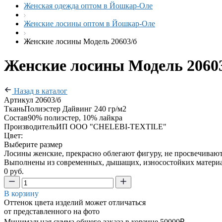
Женская одежда оптом в Йошкар-Оле
Женские лосины оптом в Йошкар-Оле
Женские лосины Модель 20603/б
Женские лосины Модель 2060
Назад в каталог
Артикул
20603/б
Ткань
Полиэстер Дайвинг 240 гр/м2
Состав
90% полиэстер, 10% лайкра
Производитель
ИП ООО "CHELEBI-TEXTILE"
Цвет:
Выберите размер
Лосины женские, прекрасно облегают фигуру, не просвечивают
Выполнены из современных, дышащих, износостойких материа
0 руб.
В корзину
Оттенок цвета изделий может отличаться
от представленного на фото
Минимальная сумма общего заказа в корзине 50000₽