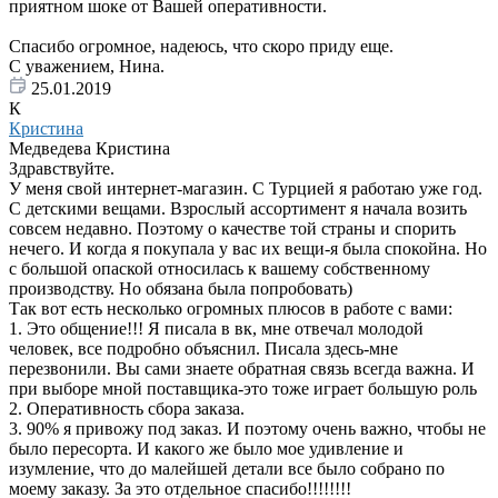
приятном шоке от Вашей оперативности.
Спасибо огромное, надеюсь, что скоро приду еще.
С уважением, Нина.
25.01.2019
К
Кристина
Медведева Кристина
Здравствуйте.
У меня свой интернет-магазин. С Турцией я работаю уже год.
С детскими вещами. Взрослый ассортимент я начала возить
совсем недавно. Поэтому о качестве той страны и спорить
нечего. И когда я покупала у вас их вещи-я была спокойна. Но
с большой опаской относилась к вашему собственному
производству. Но обязана была попробовать)
Так вот есть несколько огромных плюсов в работе с вами:
1. Это общение!!! Я писала в вк, мне отвечал молодой
человек, все подробно объяснил. Писала здесь-мне
перезвонили. Вы сами знаете обратная связь всегда важна. И
при выборе мной поставщика-это тоже играет большую роль
2. Оперативность сбора заказа.
3. 90% я привожу под заказ. И поэтому очень важно, чтобы не
было пересорта. И какого же было мое удивление и
изумление, что до малейшей детали все было собрано по
моему заказу. За это отдельное спасибо!!!!!!!!