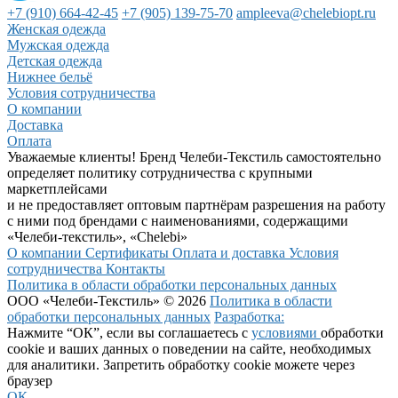
+7 (910) 664-42-45
+7 (905) 139-75-70
ampleeva@chelebiopt.ru
Женская одежда
Мужская одежда
Детская одежда
Нижнее бельё
Условия сотрудничества
О компании
Доставка
Оплата
Уважаемые клиенты! Бренд Челеби-Текстиль самостоятельно
определяет политику сотрудничества с крупными
маркетплейсами
и не предоставляет оптовым партнёрам разрешения на работу
с ними под брендами с наименованиями, содержащими
«Челеби-текстиль», «Chelebi»
О компании
Сертификаты
Оплата и доставка
Условия
сотрудничества
Контакты
Политика в области обработки персональных данных
ООО «Челеби-Текстиль» © 2026
Политика в области
обработки персональных данных
Разработка:
Нажмите “ОК”, если вы соглашаетесь с
условиями
обработки
cookie и ваших данных о поведении на сайте, необходимых
для аналитики. Запретить обработку cookie можете через
браузер
ОК