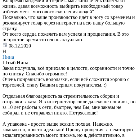
Во время пандемии интернет- магазины очень облегчают
жизнь, давая возможность выбирать необходимый товар
избегая мест "массового скопления людей".
Похвально, что ваше производство идёт в ногу со временем и
рекламирует товар через интернет на всю нашу большую
страну.
От всего сердца пожелать вам успеха и процветания. В это
непростое время это очень актуально.
08.12.2020
Н
Нина
Штыб Нина
Заказ получила, всё приехало в целости, сохранности и точно
по списку. Спасибо огромное!
Очень понравились водолазки, если всё сложится хорошо с
торговлей, стану Вашим верным покупателем. :)
Отдельная благодарность за стремительность сборки и
отправки заказа. Я в интернет-торговле далеко не новичок, но
за 10 лет работы в сети, быстрее, чем Вы, мне заказы не
собирал и не отправлял никто. Потрясающе!
А упаковка - просто выше всяких похвал. Надежно,
компактно, просто идеально! Прошу прощения за некоторую
экзальтированность моего письма, но я, действительно, в