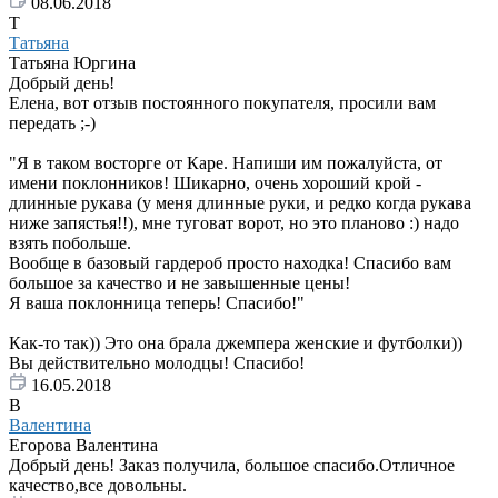
08.06.2018
Т
Татьяна
Татьяна Юргина
Добрый день!
Елена, вот отзыв постоянного покупателя, просили вам
передать ;-)
"Я в таком восторге от Каре. Напиши им пожалуйста, от
имени поклонников! Шикарно, очень хороший крой -
длинные рукава (у меня длинные руки, и редко когда рукава
ниже запястья!!), мне туговат ворот, но это планово :) надо
взять побольше.
Вообще в базовый гардероб просто находка! Спасибо вам
большое за качество и не завышенные цены!
Я ваша поклонница теперь! Спасибо!"
Как-то так)) Это она брала джемпера женские и футболки))
Вы действительно молодцы! Спасибо!
16.05.2018
В
Валентина
Егорова Валентина
Добрый день! Заказ получила, большое спасибо.Отличное
качество,все довольны.