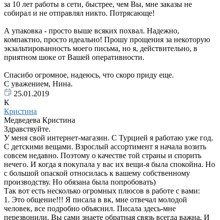
за 10 лет работы в сети, быстрее, чем Вы, мне заказы не
собирал и не отправлял никто. Потрясающе!
А упаковка - просто выше всяких похвал. Надежно,
компактно, просто идеально! Прошу прощения за некоторую
экзальтированность моего письма, но я, действительно, в
приятном шоке от Вашей оперативности.
Спасибо огромное, надеюсь, что скоро приду еще.
С уважением, Нина.
25.01.2019
К
Кристина
Медведева Кристина
Здравствуйте.
У меня свой интернет-магазин. С Турцией я работаю уже год.
С детскими вещами. Взрослый ассортимент я начала возить
совсем недавно. Поэтому о качестве той страны и спорить
нечего. И когда я покупала у вас их вещи-я была спокойна. Но
с большой опаской относилась к вашему собственному
производству. Но обязана была попробовать)
Так вот есть несколько огромных плюсов в работе с вами:
1. Это общение!!! Я писала в вк, мне отвечал молодой
человек, все подробно объяснил. Писала здесь-мне
перезвонили. Вы сами знаете обратная связь всегда важна. И