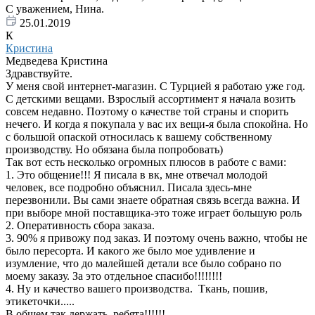
С уважением, Нина.
25.01.2019
К
Кристина
Медведева Кристина
Здравствуйте.
У меня свой интернет-магазин. С Турцией я работаю уже год.
С детскими вещами. Взрослый ассортимент я начала возить
совсем недавно. Поэтому о качестве той страны и спорить
нечего. И когда я покупала у вас их вещи-я была спокойна. Но
с большой опаской относилась к вашему собственному
производству. Но обязана была попробовать)
Так вот есть несколько огромных плюсов в работе с вами:
1. Это общение!!! Я писала в вк, мне отвечал молодой
человек, все подробно объяснил. Писала здесь-мне
перезвонили. Вы сами знаете обратная связь всегда важна. И
при выборе мной поставщика-это тоже играет большую роль
2. Оперативность сбора заказа.
3. 90% я привожу под заказ. И поэтому очень важно, чтобы не
было пересорта. И какого же было мое удивление и
изумление, что до малейшей детали все было собрано по
моему заказу. За это отдельное спасибо!!!!!!!!
4. Ну и качество вашего производства. Ткань, пошив,
этикеточки.....
В общем так держать, ребята!!!!!!