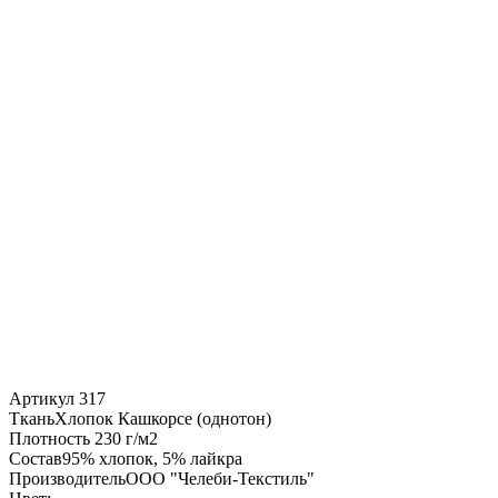
Артикул
317
Ткань
Хлопок Кашкорсе (однотон)
Плотность
230 г/м2
Состав
95% хлопок, 5% лайкра
Производитель
ООО "Челеби-Текстиль"