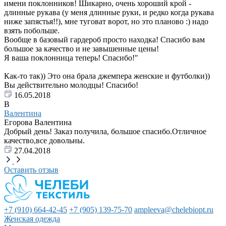
имени поклонников! Шикарно, очень хороший крой -
длинные рукава (у меня длинные руки, и редко когда рукава
ниже запястья!!), мне туговат ворот, но это планово :) надо
взять побольше.
Вообще в базовый гардероб просто находка! Спасибо вам
большое за качество и не завышенные цены!
Я ваша поклонница теперь! Спасибо!"
Как-то так)) Это она брала джемпера женские и футболки))
Вы действительно молодцы! Спасибо!
16.05.2018
В
Валентина
Егорова Валентина
Добрый день! Заказ получила, большое спасибо.Отличное
качество,все довольны.
27.04.2018
Оставить отзыв
+7 (910) 664-42-45
+7 (905) 139-75-70
ampleeva@chelebiopt.ru
Женская одежда