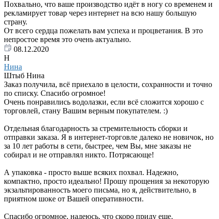
Похвально, что ваше производство идёт в ногу со временем и
рекламирует товар через интернет на всю нашу большую
страну.
От всего сердца пожелать вам успеха и процветания. В это
непростое время это очень актуально.
08.12.2020
Н
Нина
Штыб Нина
Заказ получила, всё приехало в целости, сохранности и точно
по списку. Спасибо огромное!
Очень понравились водолазки, если всё сложится хорошо с
торговлей, стану Вашим верным покупателем. :)
Отдельная благодарность за стремительность сборки и
отправки заказа. Я в интернет-торговле далеко не новичок, но
за 10 лет работы в сети, быстрее, чем Вы, мне заказы не
собирал и не отправлял никто. Потрясающе!
А упаковка - просто выше всяких похвал. Надежно,
компактно, просто идеально! Прошу прощения за некоторую
экзальтированность моего письма, но я, действительно, в
приятном шоке от Вашей оперативности.
Спасибо огромное, надеюсь, что скоро приду еще.