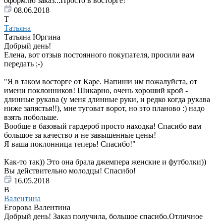
оформлю заказ...Просто в восторге!
08.06.2018
Т
Татьяна
Татьяна Юргина
Добрый день!
Елена, вот отзыв постоянного покупателя, просили вам
передать ;-)
"Я в таком восторге от Каре. Напиши им пожалуйста, от
имени поклонников! Шикарно, очень хороший крой -
длинные рукава (у меня длинные руки, и редко когда рукава
ниже запястья!!), мне туговат ворот, но это планово :) надо
взять побольше.
Вообще в базовый гардероб просто находка! Спасибо вам
большое за качество и не завышенные цены!
Я ваша поклонница теперь! Спасибо!"
Как-то так)) Это она брала джемпера женские и футболки))
Вы действительно молодцы! Спасибо!
16.05.2018
В
Валентина
Егорова Валентина
Добрый день! Заказ получила, большое спасибо.Отличное