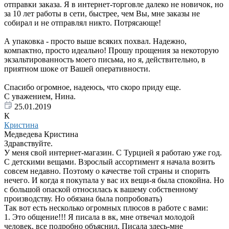
отправки заказа. Я в интернет-торговле далеко не новичок, но
за 10 лет работы в сети, быстрее, чем Вы, мне заказы не
собирал и не отправлял никто. Потрясающе!
А упаковка - просто выше всяких похвал. Надежно,
компактно, просто идеально! Прошу прощения за некоторую
экзальтированность моего письма, но я, действительно, в
приятном шоке от Вашей оперативности.
Спасибо огромное, надеюсь, что скоро приду еще.
С уважением, Нина.
25.01.2019
К
Кристина
Медведева Кристина
Здравствуйте.
У меня свой интернет-магазин. С Турцией я работаю уже год.
С детскими вещами. Взрослый ассортимент я начала возить
совсем недавно. Поэтому о качестве той страны и спорить
нечего. И когда я покупала у вас их вещи-я была спокойна. Но
с большой опаской относилась к вашему собственному
производству. Но обязана была попробовать)
Так вот есть несколько огромных плюсов в работе с вами:
1. Это общение!!! Я писала в вк, мне отвечал молодой
человек, все подробно объяснил. Писала здесь-мне