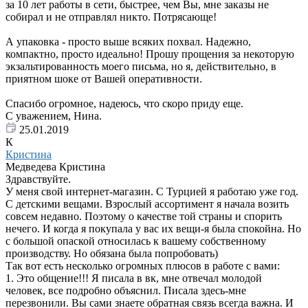
за 10 лет работы в сети, быстрее, чем Вы, мне заказы не
собирал и не отправлял никто. Потрясающе!
А упаковка - просто выше всяких похвал. Надежно,
компактно, просто идеально! Прошу прощения за некоторую
экзальтированность моего письма, но я, действительно, в
приятном шоке от Вашей оперативности.
Спасибо огромное, надеюсь, что скоро приду еще.
С уважением, Нина.
25.01.2019
К
Кристина
Медведева Кристина
Здравствуйте.
У меня свой интернет-магазин. С Турцией я работаю уже год.
С детскими вещами. Взрослый ассортимент я начала возить
совсем недавно. Поэтому о качестве той страны и спорить
нечего. И когда я покупала у вас их вещи-я была спокойна. Но
с большой опаской относилась к вашему собственному
производству. Но обязана была попробовать)
Так вот есть несколько огромных плюсов в работе с вами:
1. Это общение!!! Я писала в вк, мне отвечал молодой
человек, все подробно объяснил. Писала здесь-мне
перезвонили. Вы сами знаете обратная связь всегда важна. И