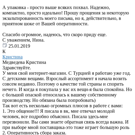
А упаковка - просто выше всяких похвал. Надежно,
компактно, просто идеально! Прошу прощения за некоторую
экзальтированность моего письма, но я, действительно, в
приятном шоке от Вашей оперативности.
Спасибо огромное, надеюсь, что скоро приду еще.
С уважением, Нина.
25.01.2019
К
Кристина
Медведева Кристина
Здравствуйте.
У меня свой интернет-магазин. С Турцией я работаю уже год.
С детскими вещами. Взрослый ассортимент я начала возить
совсем недавно. Поэтому о качестве той страны и спорить
нечего. И когда я покупала у вас их вещи-я была спокойна. Но
с большой опаской относилась к вашему собственному
производству. Но обязана была попробовать)
Так вот есть несколько огромных плюсов в работе с вами:
1. Это общение!!! Я писала в вк, мне отвечал молодой
человек, все подробно объяснил. Писала здесь-мне
перезвонили. Вы сами знаете обратная связь всегда важна. И
при выборе мной поставщика-это тоже играет большую роль
2. Оперативность сбора заказа.