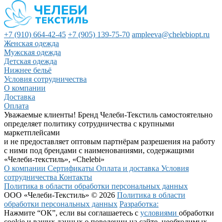
+7 (910) 664-42-45
+7 (905) 139-75-70
ampleeva@chelebiopt.ru
Женская одежда
Мужская одежда
Детская одежда
Нижнее бельё
Условия сотрудничества
О компании
Доставка
Оплата
Уважаемые клиенты! Бренд Челеби-Текстиль самостоятельно
определяет политику сотрудничества с крупными
маркетплейсами
и не предоставляет оптовым партнёрам разрешения на работу
с ними под брендами с наименованиями, содержащими
«Челеби-текстиль», «Chelebi»
О компании
Сертификаты
Оплата и доставка
Условия
сотрудничества
Контакты
Политика в области обработки персональных данных
ООО «Челеби-Текстиль» © 2026
Политика в области
обработки персональных данных
Разработка:
Нажмите “ОК”, если вы соглашаетесь с
условиями
обработки
cookie и ваших данных о поведении на сайте, необходимых