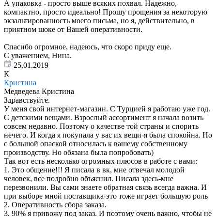
А упаковка - просто выше всяких похвал. Надежно,
компактно, просто идеально! Прошу прощения за некоторую
экзальтированность моего письма, но я, действительно, в
приятном шоке от Вашей оперативности.
Спасибо огромное, надеюсь, что скоро приду еще.
С уважением, Нина.
25.01.2019
К
Кристина
Медведева Кристина
Здравствуйте.
У меня свой интернет-магазин. С Турцией я работаю уже год.
С детскими вещами. Взрослый ассортимент я начала возить
совсем недавно. Поэтому о качестве той страны и спорить
нечего. И когда я покупала у вас их вещи-я была спокойна. Но
с большой опаской относилась к вашему собственному
производству. Но обязана была попробовать)
Так вот есть несколько огромных плюсов в работе с вами:
1. Это общение!!! Я писала в вк, мне отвечал молодой
человек, все подробно объяснил. Писала здесь-мне
перезвонили. Вы сами знаете обратная связь всегда важна. И
при выборе мной поставщика-это тоже играет большую роль
2. Оперативность сбора заказа.
3. 90% я привожу под заказ. И поэтому очень важно, чтобы не