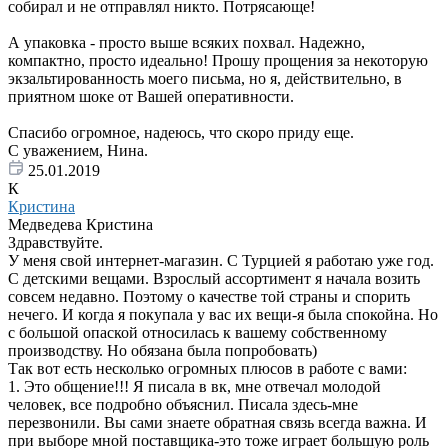
собирал и не отправлял никто. Потрясающе!
А упаковка - просто выше всяких похвал. Надежно,
компактно, просто идеально! Прошу прощения за некоторую
экзальтированность моего письма, но я, действительно, в
приятном шоке от Вашей оперативности.
Спасибо огромное, надеюсь, что скоро приду еще.
С уважением, Нина.
25.01.2019
К
Кристина
Медведева Кристина
Здравствуйте.
У меня свой интернет-магазин. С Турцией я работаю уже год.
С детскими вещами. Взрослый ассортимент я начала возить
совсем недавно. Поэтому о качестве той страны и спорить
нечего. И когда я покупала у вас их вещи-я была спокойна. Но
с большой опаской относилась к вашему собственному
производству. Но обязана была попробовать)
Так вот есть несколько огромных плюсов в работе с вами:
1. Это общение!!! Я писала в вк, мне отвечал молодой
человек, все подробно объяснил. Писала здесь-мне
перезвонили. Вы сами знаете обратная связь всегда важна. И
при выборе мной поставщика-это тоже играет большую роль