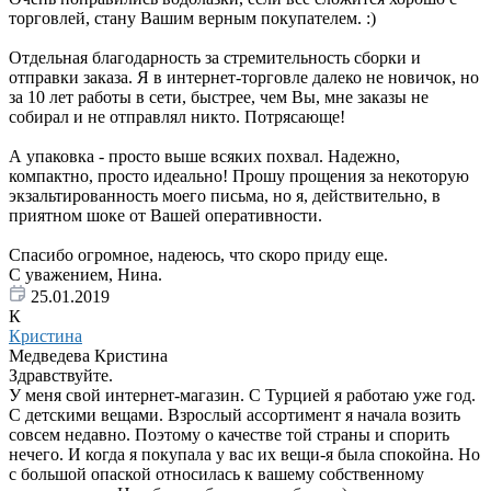
торговлей, стану Вашим верным покупателем. :)
Отдельная благодарность за стремительность сборки и
отправки заказа. Я в интернет-торговле далеко не новичок, но
за 10 лет работы в сети, быстрее, чем Вы, мне заказы не
собирал и не отправлял никто. Потрясающе!
А упаковка - просто выше всяких похвал. Надежно,
компактно, просто идеально! Прошу прощения за некоторую
экзальтированность моего письма, но я, действительно, в
приятном шоке от Вашей оперативности.
Спасибо огромное, надеюсь, что скоро приду еще.
С уважением, Нина.
25.01.2019
К
Кристина
Медведева Кристина
Здравствуйте.
У меня свой интернет-магазин. С Турцией я работаю уже год.
С детскими вещами. Взрослый ассортимент я начала возить
совсем недавно. Поэтому о качестве той страны и спорить
нечего. И когда я покупала у вас их вещи-я была спокойна. Но
с большой опаской относилась к вашему собственному