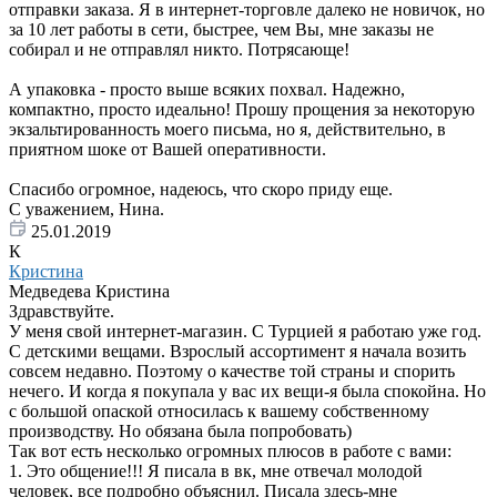
отправки заказа. Я в интернет-торговле далеко не новичок, но
за 10 лет работы в сети, быстрее, чем Вы, мне заказы не
собирал и не отправлял никто. Потрясающе!
А упаковка - просто выше всяких похвал. Надежно,
компактно, просто идеально! Прошу прощения за некоторую
экзальтированность моего письма, но я, действительно, в
приятном шоке от Вашей оперативности.
Спасибо огромное, надеюсь, что скоро приду еще.
С уважением, Нина.
25.01.2019
К
Кристина
Медведева Кристина
Здравствуйте.
У меня свой интернет-магазин. С Турцией я работаю уже год.
С детскими вещами. Взрослый ассортимент я начала возить
совсем недавно. Поэтому о качестве той страны и спорить
нечего. И когда я покупала у вас их вещи-я была спокойна. Но
с большой опаской относилась к вашему собственному
производству. Но обязана была попробовать)
Так вот есть несколько огромных плюсов в работе с вами:
1. Это общение!!! Я писала в вк, мне отвечал молодой
человек, все подробно объяснил. Писала здесь-мне