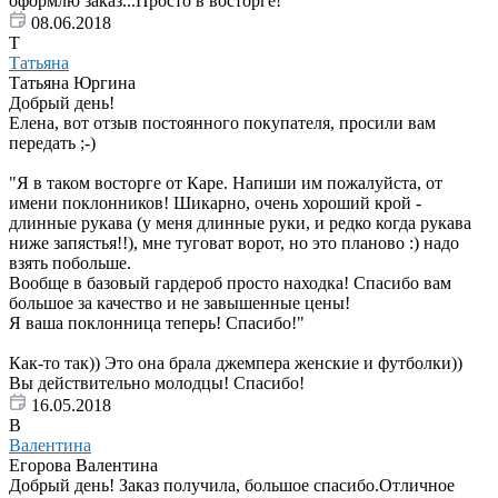
оформлю заказ...Просто в восторге!
08.06.2018
Т
Татьяна
Татьяна Юргина
Добрый день!
Елена, вот отзыв постоянного покупателя, просили вам
передать ;-)
"Я в таком восторге от Каре. Напиши им пожалуйста, от
имени поклонников! Шикарно, очень хороший крой -
длинные рукава (у меня длинные руки, и редко когда рукава
ниже запястья!!), мне туговат ворот, но это планово :) надо
взять побольше.
Вообще в базовый гардероб просто находка! Спасибо вам
большое за качество и не завышенные цены!
Я ваша поклонница теперь! Спасибо!"
Как-то так)) Это она брала джемпера женские и футболки))
Вы действительно молодцы! Спасибо!
16.05.2018
В
Валентина
Егорова Валентина
Добрый день! Заказ получила, большое спасибо.Отличное