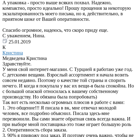
А упаковка - просто выше всяких похвал. Надежно,
компактно, просто идеально! Прошу прощения за некоторую
экзальтированность моего письма, но я, действительно, в
приятном шоке от Вашей оперативности.
Спасибо огромное, надеюсь, что скоро приду еще.
С уважением, Нина.
25.01.2019
К
Кристина
Медведева Кристина
Здравствуйте.
У меня свой интернет-магазин. С Турцией я работаю уже год.
С детскими вещами. Взрослый ассортимент я начала возить
совсем недавно. Поэтому о качестве той страны и спорить
нечего. И когда я покупала у вас их вещи-я была спокойна. Но
с большой опаской относилась к вашему собственному
производству. Но обязана была попробовать)
Так вот есть несколько огромных плюсов в работе с вами:
1. Это общение!!! Я писала в вк, мне отвечал молодой
человек, все подробно объяснил. Писала здесь-мне
перезвонили. Вы сами знаете обратная связь всегда важна. И
при выборе мной поставщика-это тоже играет большую роль
2. Оперативность сбора заказа.
3. 90% я привожу под заказ. И поэтому очень важно, чтобы не