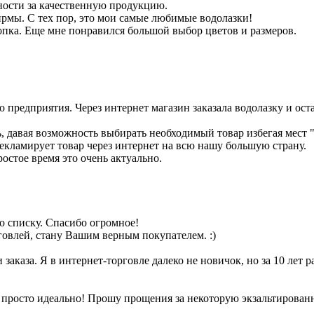
ности за качественную продукцию.
фирмы. С тех пор, это мои самые любимые водолазки!
опка. Еще мне понравился большой выбор цветов и размеров.
 предприятия. Через интернет магазин заказала водолазку и оста
, давая возможность выбирать необходимый товар избегая мест 
рекламирует товар через интернет на всю нашу большую страну.
ростое время это очень актуально.
по списку. Спасибо огромное!
говлей, стану Вашим верным покупателем. :)
заказа. Я в интернет-торговле далеко не новичок, но за 10 лет р
 просто идеально! Прошу прощения за некоторую экзальтированно