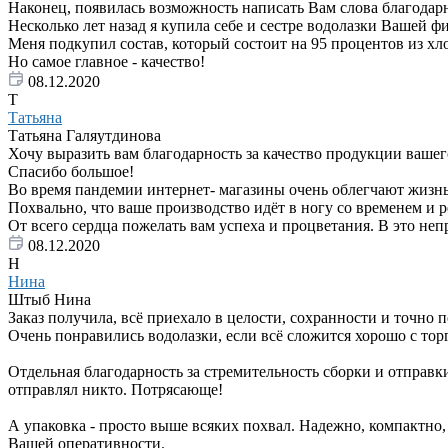
Наконец, появилась возможность написать Вам слова благодар
Несколько лет назад я купила себе и сестре водолазки Вашей 
Меня подкупил состав, который состоит на 95 процентов из хл
Но самое главное - качество!
08.12.2020
Т
Татьяна
Татьяна Галяутдинова
Хочу выразить вам благодарность за качество продукции вашего
Спасибо большое!
Во время пандемии интернет- магазины очень облегчают жизнь
Похвально, что ваше производство идёт в ногу со временем и 
От всего сердца пожелать вам успеха и процветания. В это неп
08.12.2020
Н
Нина
Штыб Нина
Заказ получила, всё приехало в целости, сохранности и точно 
Очень понравились водолазки, если всё сложится хорошо с тор
Отдельная благодарность за стремительность сборки и отправки 
отправлял никто. Потрясающе!
А упаковка - просто выше всяких похвал. Надежно, компактно,
Вашей оперативности.