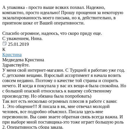
А упаковка - просто выше всяких похвал. Надежно,
компактно, просто идеально! Прошу прощения за некоторую
экзальтированность моего письма, но я, действительно, в
приятном шоке от Вашей оперативности.
Спасибо огромное, надеюсь, что скоро приду еще.
С уважением, Нина.
25.01.2019
К
Кристина
Медведева Кристина
Здравствуйте.
У меня свой интернет-магазин. С Турцией я работаю уже год.
С детскими вещами. Взрослый ассортимент я начала возить
совсем недавно. Поэтому о качестве той страны и спорить
нечего. И когда я покупала у вас их вещи-я была спокойна. Но
с большой опаской относилась к вашему собственному
производству. Но обязана была попробовать)
Так вот есть несколько огромных плюсов в работе с вами:
1. Это общение!!! Я писала в вк, мне отвечал молодой
человек, все подробно объяснил. Писала здесь-мне
перезвонили. Вы сами знаете обратная связь всегда важна. И
при выборе мной поставщика-это тоже играет большую роль
2. Оперативность сбора заказа.