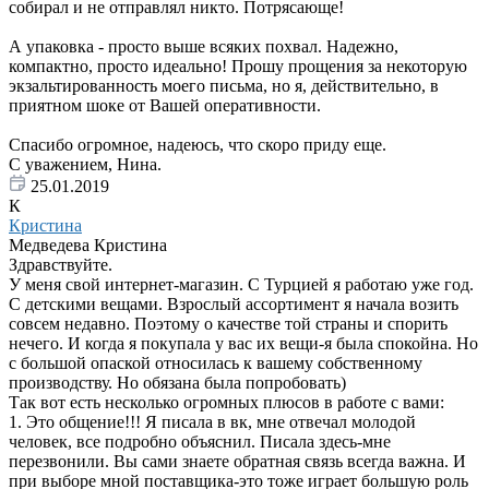
собирал и не отправлял никто. Потрясающе!
А упаковка - просто выше всяких похвал. Надежно,
компактно, просто идеально! Прошу прощения за некоторую
экзальтированность моего письма, но я, действительно, в
приятном шоке от Вашей оперативности.
Спасибо огромное, надеюсь, что скоро приду еще.
С уважением, Нина.
25.01.2019
К
Кристина
Медведева Кристина
Здравствуйте.
У меня свой интернет-магазин. С Турцией я работаю уже год.
С детскими вещами. Взрослый ассортимент я начала возить
совсем недавно. Поэтому о качестве той страны и спорить
нечего. И когда я покупала у вас их вещи-я была спокойна. Но
с большой опаской относилась к вашему собственному
производству. Но обязана была попробовать)
Так вот есть несколько огромных плюсов в работе с вами:
1. Это общение!!! Я писала в вк, мне отвечал молодой
человек, все подробно объяснил. Писала здесь-мне
перезвонили. Вы сами знаете обратная связь всегда важна. И
при выборе мной поставщика-это тоже играет большую роль